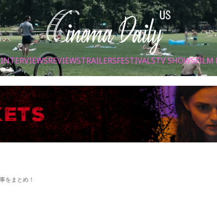
S
INTERVIEWS
REVIEWS
TRAILERS
FESTIVALS
TV SHOWS
FILM 
事をまとめ！