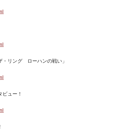
ml
ml
ザ・リング ローハンの戦い」
ml
タビュー！
ml
！