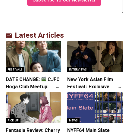
Latest Articles
FESTIVALS
INTERVIEWS
DATE CHANGE:
CJFC
New York Asian Film
Hōga Club Meetup:
Festival : Exclusive
Sheep in the Box
Interview with Director
Koji Shiraishi
PICK UP
NEWS
Fantasia Review: Cherry
NYFF64 Main Slate