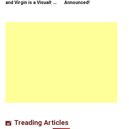
and Virgin is a Visually
Announced!
Daring Animated Love
Story
Treading Articles