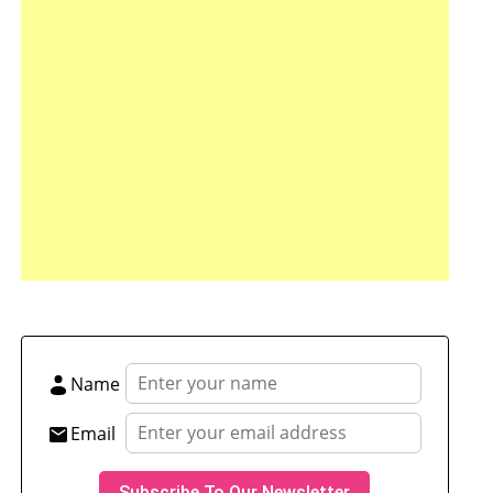
tsApp
hare
Name
Email